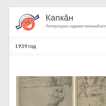
Skip
to
Капкӑн
content
Литературно-художественный ил
1939 год