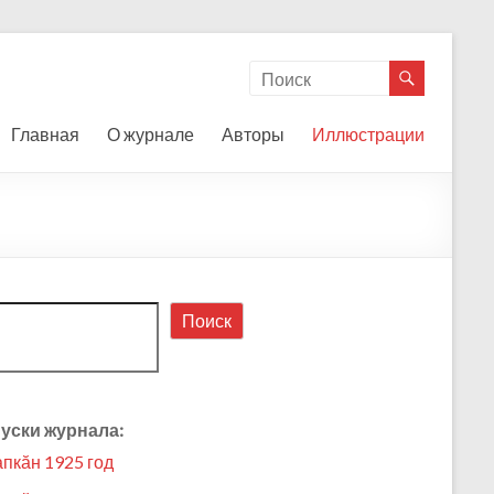
Главная
О журнале
Авторы
Иллюстрации
ск
Поиск
уски журнала:
апкӑн 1925 год