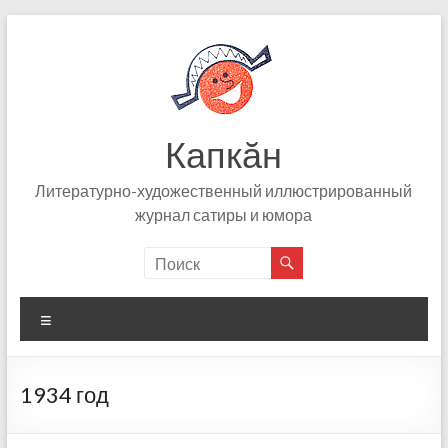
Skip
to
content
Капкӑн
Литературно-художественный иллюстрированный
журнал сатиры и юмора
Меню
1934 год